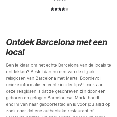
Gewaardee
3
rd
4.33
op 5
gebaseer
d op
Ontdek Barcelona met een
klantbeoor
delingen
local
Ben je klaar om het echte Barcelona van de locals te
ontdekken? Bestel dan nu een van de digitale
reisgidsen van Barcelona met Marta. Boordevol
unieke informatie en échte insider tips! Uniek aan
deze reisgidsen is dat ze geschreven zijn door een
geboren en getogen Barcelonesa. Marta houdt
enorm van haar geboortestad en is voor jou altijd op
zoek naar dat ene authentieke restaurant of