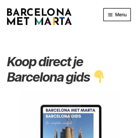
Ga
Ga
Menu
door
naar
naar
de
Home
navigatie
inhoud
Barcelona gidsen
Koop direct je
Barcelona reisplanningen
Barcelona gids
Over Marta