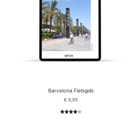
Barcelona Fietsgids
€
9,95
Gewaarde
9
erd
4.22
op 5
gebaseer