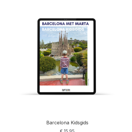
d op
klantbeoo
rdelingen
Barcelona Kidsgids
€
15,95