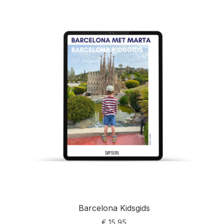
d op
klantbeoo
rdelingen
Barcelona Kidsgids
€
15,95