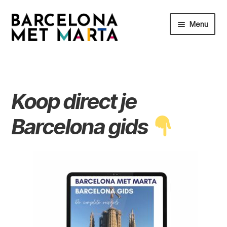
Ga
Ga
Menu
door
naar
naar
de
Home
navigatie
inhoud
Barcelona gidsen
Koop direct je
Barcelona reisplanningen
Barcelona gids
Over Marta