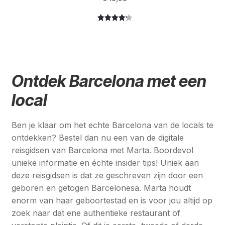
Gewaardee
3
rd
4.33
op 5
gebaseer
d op
Ontdek Barcelona met een
klantbeoor
delingen
local
Ben je klaar om het echte Barcelona van de locals te
ontdekken? Bestel dan nu een van de digitale
reisgidsen van Barcelona met Marta. Boordevol
unieke informatie en échte insider tips! Uniek aan
deze reisgidsen is dat ze geschreven zijn door een
geboren en getogen Barcelonesa. Marta houdt
enorm van haar geboortestad en is voor jou altijd op
zoek naar dat ene authentieke restaurant of