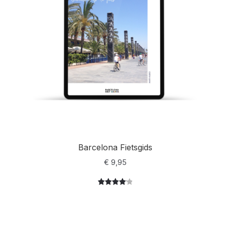
Barcelona Fietsgids
€
9,95
Gewaarde
9
erd
4.22
op 5
gebaseer